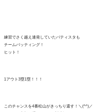
練習でさく越え連発していたバティスタも
チームバッティング！
ヒット！
1アウト3塁1塁！！！
このチャンスを4番松山がきっちり還す！＼(^^)／